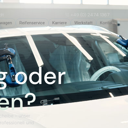
dt
+49 (0) 2474 1367
twagen
Reifenservice
Karriere
Werkstatt
Kontakt
g oder
en?
cheibe – unser
ofessionell und