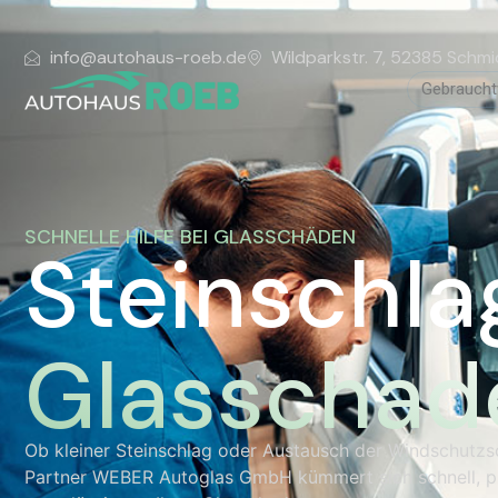
info@autohaus-roeb.de
Wildparkstr. 7, 52385 Schmi
Gebrauch
SCHNELLE HILFE BEI GLASSCHÄDEN
Steinschla
Glasschad
Ob kleiner Steinschlag oder Austausch der Windschutzs
Partner WEBER Autoglas GmbH kümmert sich schnell, pr