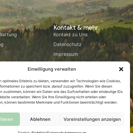
Kontakt & mehr.
 Wartung
Kontakt zu Uns
ng
Datenschutz
Impressum
Einwilligung verwalten
n optimales Erlebnis zu bieten, verwenden wir Technologien wie Cookies,
ufen!
Adresse
formationen zu speichern bzw. darauf zuzugreifen. Wenn Sie diesen
n zustimmen, können wir Daten wie das Surfverhalten oder eindeutige IDs
 1367
Wildparkstraße 7, 52385
ebsite verarbeiten. Wenn Sie Ihre Einwilligung nicht erteilen oder
Schmidt
n, können bestimmte Merkmale und Funktionen beeinträchtigt werden.
tieren
Ablehnen
Voreinstellungen anzeigen
Designed by Lorem Media GmbH
Cookie-Richtlinie
Datenschutz
Impressum